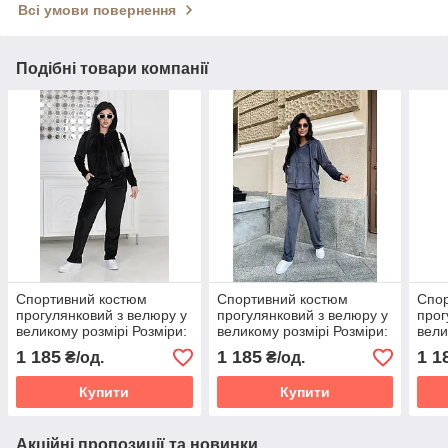
Всі умови повернення
Подібні товари компанії
Спортивний костюм
Спортивний костюм
Спо
прогулянковий з велюру у
прогулянковий з велюру у
прог
великому розмірі Розміри:
великому розмірі Розміри:
вели
46-48, 50-52, 54-56, 58-60
46-48, 50-52, 54-56, 58-60
46-4
1 185
1 185
1 1
₴/од.
₴/од.
Купити
Купити
Акційні пропозиції та новинки