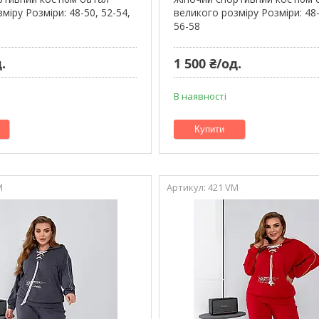
міру Розміри: 48-50, 52-54,
великого розміру Розміри: 48-
56-58
.
1 500 ₴/од.
В наявності
Купити
M
421 VM