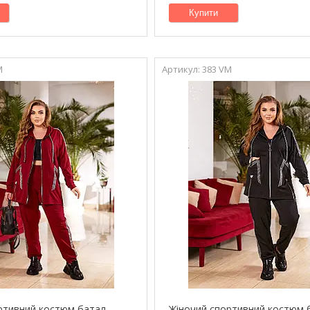
Купити
M
383 VM
ртивний костюм батал
Жіночий спортивний костюм 