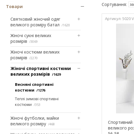
Товари
5020 
Святковий жіночий одяг
великого розміру батал
1620
Жіночі сукні великих
розмірів
3069
Жіночі костюми великих
розмірів
2270
Жіночі спортивні костюми
великих розмірів
1629
Весняні спортивні
костюми
1276
Теплі зимові спортивні
костюми
353
Жіночі футболки, майки
Спортивний 
великого розміру
468
великого роз
56-58