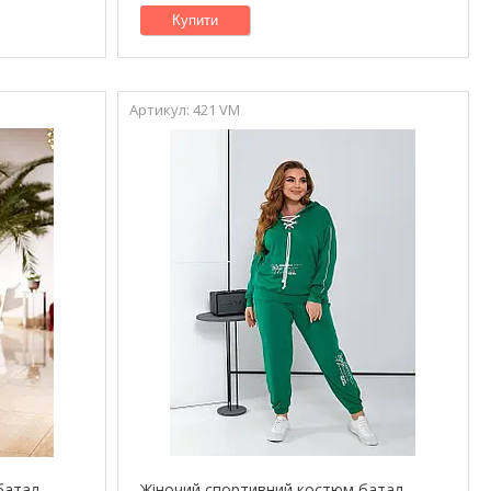
Купити
421 VM
батал
Жіночий спортивний костюм батал