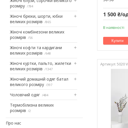
Жіночі блузи, сорочки великого
розміру
784
1 500 ₴/од
Жіночі брюки, шорти, юбки
великих розмірів
865
В наявності
Жіночі комбінезони великих
розмірів
56
Купити
Жіночі кофти та кардигани
великих розмірів
648
Жіночі куртки, пальто, жилетки
5020 
великих розмірів
1347
Жіночий домашній одяг батал
великого розміру
397
Чоловічий одяг
484
Термобілизна великих
розмірів
2
Про нас