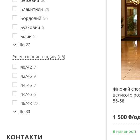
Бежевий
66
Блакитний
29
Бордовий
56
Бузковий
6
Білий
5
Ще 27
Розмір жіночого одягу (UA)
40/42
7
42/46
9
44-46
7
Жіночий спо
44/46
6
великого роз
56-58
46/48
22
Ще 33
1 500 ₴/од
В наявності
КОНТАКТИ