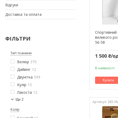
Відгуки
Доставка та оплата
Спортивний 
великого роз
ФІЛЬТРИ
56-58
Тип тканини
1 500 ₴/од
Велюр
375
В наявності
Дайвінг
12
Двунітка
599
Купити
Кулір
15
Лакоста
12
Ще 2
383 V
Колір