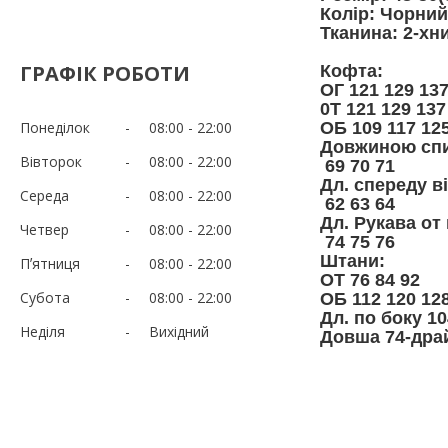
Колір: Чорни
Тканина: 2-хн
ГРАФІК РОБОТИ
Кофта:
ОГ 121 129 13
0Т 121 129 137
Понеділок
08:00
22:00
ОБ 109 117 12
Довжиною спи
Вівторок
08:00
22:00
69 70 71
Дл. спереду в
Середа
08:00
22:00
62 63 64
Дл. Рукава от
Четвер
08:00
22:00
74 75 76
Штани:
Пʼятниця
08:00
22:00
ОТ 76 84 92
Субота
08:00
22:00
ОБ 112 120 12
Дл. по боку 10
Неділя
Вихідний
Довша 74-дра