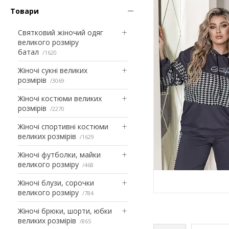
Товари
Святковий жіночий одяг
великого розміру
батал
1620
Жіночі сукні великих
розмірів
3069
Жіночі костюми великих
розмірів
2270
Жіночі спортивні костюми
великих розмірів
1629
Жіночі футболки, майки
великого розміру
468
Жіночі блузи, сорочки
великого розміру
784
Жіночі брюки, шорти, юбки
великих розмірів
865