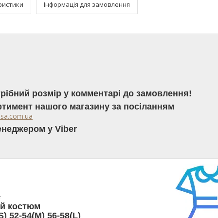
ристики
Інформація для замовлення
трібний розмір у комментарі до замовлення!
ртимент нашого магазину за посіланням
sa.com.ua
менеджером у Viber
✨
ий костюм
S) 52-54(M) 56-58(L)