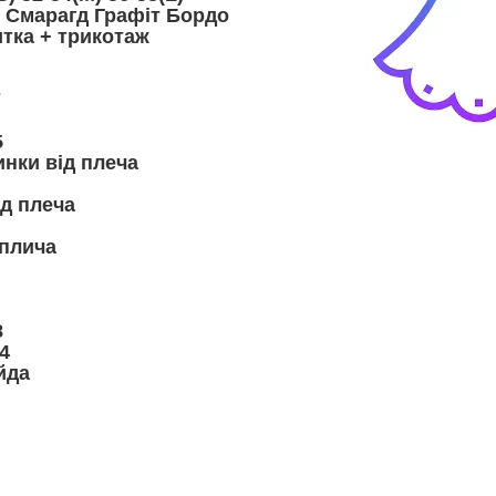
й Смарагд Графіт Бордо
итка + трикотаж
7
5
нки від плеча
ід плеча
 плича
8
4
йда