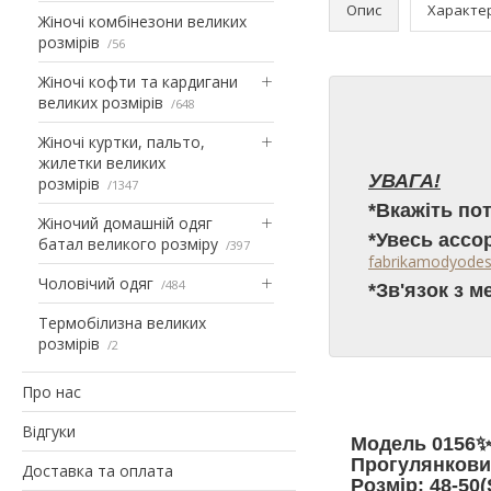
Опис
Характе
Жіночі комбінезони великих
розмірів
56
Жіночі кофти та кардигани
великих розмірів
648
Жіночі куртки, пальто,
жилетки великих
УВАГА!
розмірів
1347
*Вкажіть по
Жіночий домашній одяг
*Увесь ассо
батал великого розміру
397
fabrikamodyodes
Чоловічий одяг
484
*Зв'язок з 
Термобілизна великих
розмірів
2
Про нас
Відгуки
Модель 0156
Прогулянков
Доставка та оплата
Розмір: 48-50(