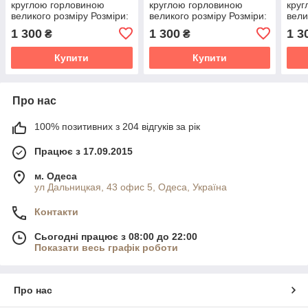
круглою горловиною
круглою горловиною
круг
великого розміру Розміри:
великого розміру Розміри:
вели
46-48, 50-52, 54-56, 58-60,
46-48, 50-52, 54-56, 58-60,
46-4
1 300
1 300
1 3
₴
₴
62-64, 66-68
62-64, 66-68
62-6
Купити
Купити
Про нас
100% позитивних з 204 відгуків за рік
Працює з 17.09.2015
м. Одеса
ул Дальницкая, 43 офис 5, Одеса, Україна
Контакти
Сьогодні працює з 08:00 до 22:00
Показати весь графік роботи
Про нас