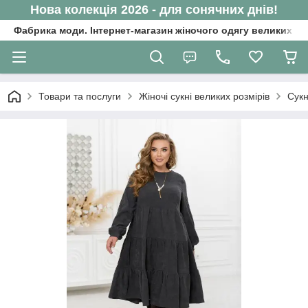
Нова колекція 2026 - для сонячних днів!
Фабрика моди. Інтернет-магазин жіночого одягу великих ро
Товари та послуги
Жіночі сукні великих розмірів
Сукн