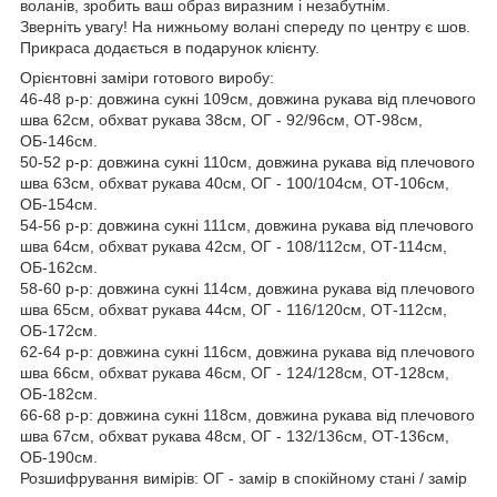
воланів, зробить ваш образ виразним і незабутнім.
Зверніть увагу! На нижньому волані спереду по центру є шов.
Прикраса додається в подарунок клієнту.
Орієнтовні заміри готового виробу:
46-48 р-р: довжина сукні 109см, довжина рукава від плечового
шва 62см, обхват рукава 38см, ОГ - 92/96см, ОТ-98см,
ОБ-146см.
50-52 р-р: довжина сукні 110см, довжина рукава від плечового
шва 63см, обхват рукава 40см, ОГ - 100/104см, ОТ-106см,
ОБ-154см.
54-56 р-р: довжина сукні 111см, довжина рукава від плечового
шва 64см, обхват рукава 42см, ОГ - 108/112см, ОТ-114см,
ОБ-162см.
58-60 р-р: довжина сукні 114см, довжина рукава від плечового
шва 65см, обхват рукава 44см, ОГ - 116/120см, ОТ-112см,
ОБ-172см.
62-64 р-р: довжина сукні 116см, довжина рукава від плечового
шва 66см, обхват рукава 46см, ОГ - 124/128см, ОТ-128см,
ОБ-182см.
66-68 р-р: довжина сукні 118см, довжина рукава від плечового
шва 67см, обхват рукава 48см, ОГ - 132/136см, ОТ-136см,
ОБ-190см.
Розшифрування вимірів: ОГ - замір в спокійному стані / замір