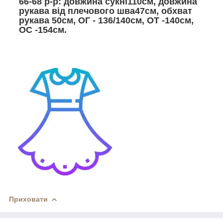
66-68 р-р: довжина сукні110см, довжина
рукава від плечового шва47см, обхват
рукава 50см, ОГ - 136/140см, ОТ -140см,
ОС -154см.
Приховати