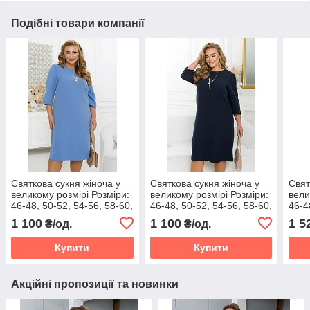
Подібні товари компанії
Святкова сукня жіноча у
Святкова сукня жіноча у
Свят
великому розмірі Розміри:
великому розмірі Розміри:
вели
46-48, 50-52, 54-56, 58-60,
46-48, 50-52, 54-56, 58-60,
46-4
62-64, 66-68
62-64, 66-68
62-6
1 100
1 100
1 5
₴/од.
₴/од.
Купити
Купити
Акційні пропозиції та новинки