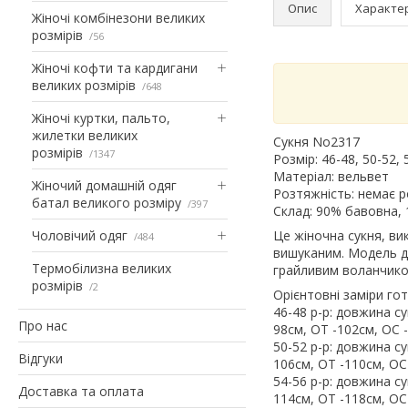
Опис
Характе
Жіночі комбінезони великих
розмірів
56
Жіночі кофти та кардигани
великих розмірів
648
Жіночі куртки, пальто,
жилетки великих
Сукня No2317
розмірів
1347
Розмір: 46-48, 50-52, 
Матеріал: вельвет
Жіночий домашній одяг
Розтяжність: немає 
батал великого розміру
397
Склад: 90% бавовна, 
Чоловічий одяг
Це жіночна сукня, ви
484
вишуканим. Модель д
Термобілизна великих
грайливим воланчиком
розмірів
2
Орієнтовні заміри го
46-48 р-р: довжина с
Про нас
98см, ОТ -102см, ОС 
50-52 р-р: довжина с
Відгуки
106см, ОТ -110см, ОС
54-56 р-р: довжина с
Доставка та оплата
114см, ОТ -118см, ОС