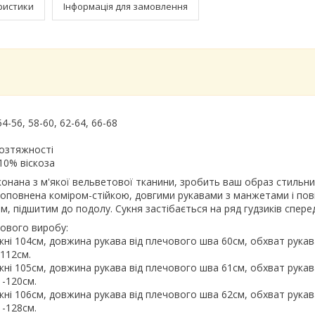
ристики
Інформація для замовлення
54-56, 58-60, 62-64, 66-68
розтяжності
10% віскоза
конана з м'якої вельветової тканини, зробить ваш образ стильни
оповнена коміром-стійкою, довгими рукавами з манжетами і пов
, підшитим до подолу. Сукня застібається на ряд гудзиків спере
тового виробу:
укні 104см, довжина рукава від плечового шва 60см, обхват рукав
-112см.
укні 105см, довжина рукава від плечового шва 61см, обхват рукав
 -120см.
укні 106см, довжина рукава від плечового шва 62см, обхват рукав
 -128см.