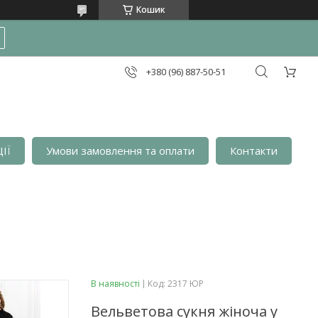
Кошик
+380 (96) 887-50-51
ІЇ
Умови замовлення та оплати
Контакти
В наявності
Код:
2317 ЮР
Вельветова сукня жіноча у