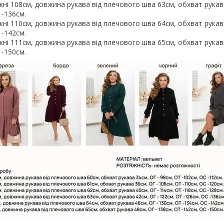
укні 108см, довжина рукава від плечового шва 63см, обхват рукав
 -136см.
укні 110см, довжина рукава від плечового шва 64см, обхват рукав
 -142см.
укні 111см, довжина рукава від плечового шва 65см, обхват рукав
 -150см.