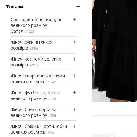
Товари
Святковий жіночий одяг
великого розміру
батал
1620
Жіночі сукні великих
розмірів
3069
Жіночі костюми великих
розмірів
2282
Жіночі спортивні костюми
великих розмірів
1629
Жіночі футболки, майки
великого розміру
468
Жіночі блузи, сорочки
великого розміру
784
Жіночі брюки, шорти, юбки
великих розмірів
865