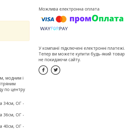
У компанії підключені електронні платежі.
Тепер ви можете купити будь-який товар
не покидаючи сайту.
м, модним і
ітряним
ду по центру
а 34см, ОГ -
а 36см, ОГ -
а 40см, ОГ -