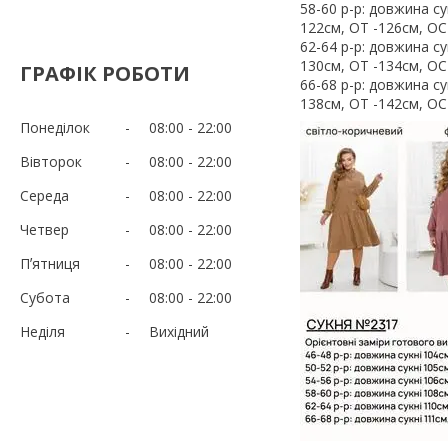
58-60 р-р: довжина с
122см, ОТ -126см, ОС
62-64 р-р: довжина с
130см, ОТ -134см, ОС
ГРАФІК РОБОТИ
66-68 р-р: довжина с
138см, ОТ -142см, ОС
Понеділок
08:00
22:00
Вівторок
08:00
22:00
Середа
08:00
22:00
Четвер
08:00
22:00
Пʼятниця
08:00
22:00
Субота
08:00
22:00
Неділя
Вихідний