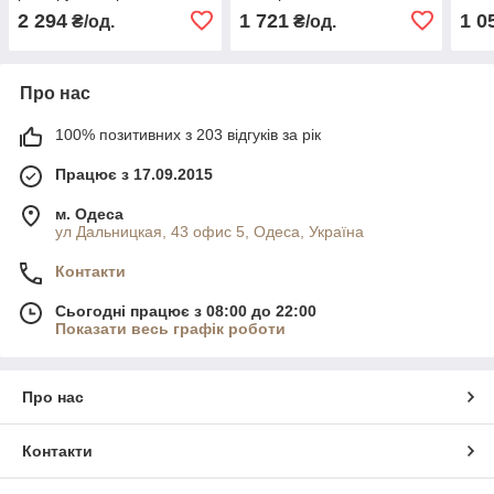
50-52, 54-56, 58-60, 62-64,
56, 58-60, 62-64, 66-68
58,6
2 294
1 721
1 0
₴/од.
₴/од.
66-68
Про нас
100% позитивних з 203 відгуків за рік
Працює з 17.09.2015
м. Одеса
ул Дальницкая, 43 офис 5, Одеса, Україна
Контакти
Сьогодні працює з 08:00 до 22:00
Показати весь графік роботи
Про нас
Контакти