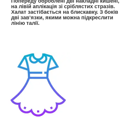
Попереду оброблені дві накладні кишені,
на лівій аплікація зі сріблястих стразів.
Халат застібається на блискавку. З боків
дві завʼязки, якими можна підкреслити
лінію талії.