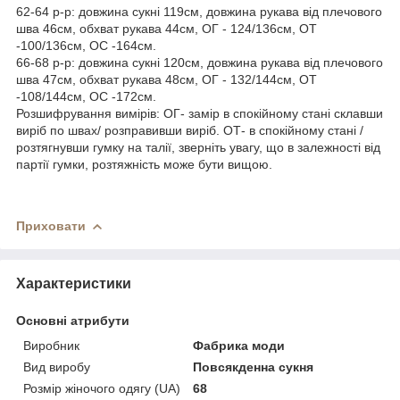
62-64 р-р: довжина сукні 119см, довжина рукава від плечового
шва 46см, обхват рукава 44см, ОГ - 124/136см, ОТ
-100/136см, OC -164см.
66-68 р-р: довжина сукні 120см, довжина рукава від плечового
шва 47см, обхват рукава 48см, ОГ - 132/144см, ОТ
-108/144см, OC -172см.
Розшифрування вимірів: ОГ- замір в спокійному стані склавши
виріб по швах/ розправивши виріб. ОТ- в спокійному стані /
розтягнувши гумку на талії, зверніть увагу, що в залежності від
партії гумки, розтяжність може бути вищою.
Приховати
Характеристики
Основні атрибути
Виробник
Фабрика моди
Вид виробу
Повсякденна сукня
Розмір жіночого одягу (UA)
68