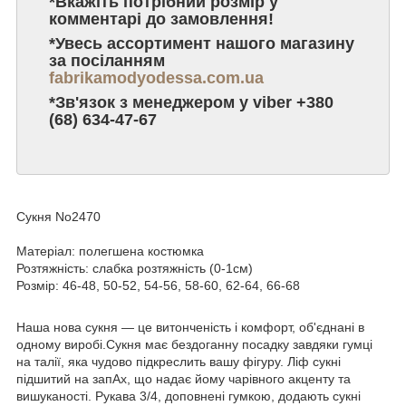
*Вкажіть потрібний розмір у
комментарі до замовлення!
*Увесь ассортимент нашого магазину
за посіланням
fabrikamodyodessa.com.ua
*Зв'язок з менеджером у viber +380
(68) 634-47-67
Сукня No2470
Матеріал: полегшена костюмка
Розтяжність: слабка розтяжність (0-1см)
Розмір: 46-48, 50-52, 54-56, 58-60, 62-64, 66-68
Наша нова сукня — це витонченість і комфорт, об'єднані в
одному виробі.Сукня має бездоганну посадку завдяки гумці
на талії, яка чудово підкреслить вашу фігуру. Ліф сукні
підшитий на запАх, що надає йому чарівного акценту та
вишуканості. Рукава 3/4, доповнені гумкою, додають сукні