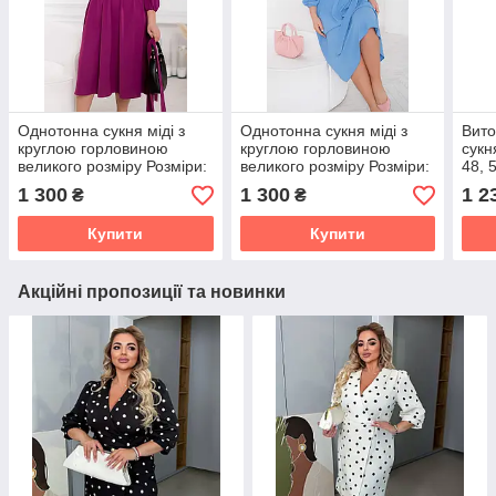
Однотонна сукня міді з
Однотонна сукня міді з
Вито
круглою горловиною
круглою горловиною
сукн
великого розміру Розміри:
великого розміру Розміри:
48, 
46-48, 50-52, 54-56, 58-60,
46-48, 50-52, 54-56, 58-60,
62-6
1 300
1 300
1 2
₴
₴
62-64, 66-68
62-64, 66-68
Купити
Купити
Акційні пропозиції та новинки