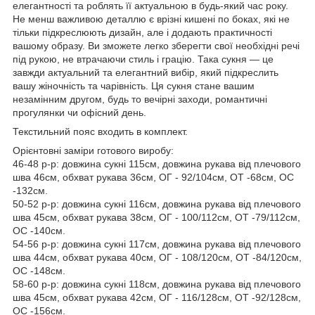
елегантності та роблять її актуальною в будь-який час року.
Не менш важливою деталлю є врізні кишені по боках, які не
тільки підкреслюють дизайн, але і додають практичності
вашому образу. Ви зможете легко зберегти свої необхідні речі
під рукою, не втрачаючи стиль і грацію. Така сукня — це
завжди актуальний та елегантний вибір, який підкреслить
вашу жіночність та чарівність. Ця сукня стане вашим
незамінним другом, будь то вечірні заходи, романтичні
прогулянки чи офісний день.
Текстильний пояс входить в комплект.
Орієнтовні заміри готового виробу:
46-48 р-р: довжина сукні 115см, довжина рукава від плечового
шва 46см, обхват рукава 36см, ОГ - 92/104см, ОТ -68см, OC
-132см.
50-52 р-р: довжина сукні 116см, довжина рукава від плечового
шва 45см, обхват рукава 38см, ОГ - 100/112см, ОТ -79/112см,
OC -140см.
54-56 р-р: довжина сукні 117см, довжина рукава від плечового
шва 44см, обхват рукава 40см, ОГ - 108/120см, ОТ -84/120см,
OC -148см.
58-60 р-р: довжина сукні 118см, довжина рукава від плечового
шва 45см, обхват рукава 42см, ОГ - 116/128см, ОТ -92/128см,
OC -156см.