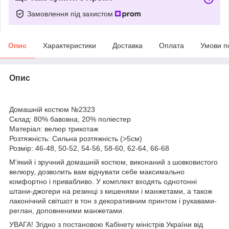
Замовлення під захистом
Опис
Характеристики
Доставка
Оплата
Умови п
Опис
Домашній костюм №2323
Склад: 80% бавовна, 20% поліестер
Матеріал: велюр трикотаж
Розтяжність: Сильна розтяжність (>5см)
Розмір: 46-48, 50-52, 54-56, 58-60, 62-64, 66-68
М'який і зручний домашній костюм, виконаний з шовковистого
велюру, дозволить вам відчувати себе максимально
комфортно і привабливо. У комплект входять однотонні
штани-джогери на резинці з кишенями і манжетами, а також
лаконічний світшот в тон з декоративним принтом і рукавами-
реглан, доповненими манжетами.
УВАГА! Згідно з постановою Кабінету міністрів України від