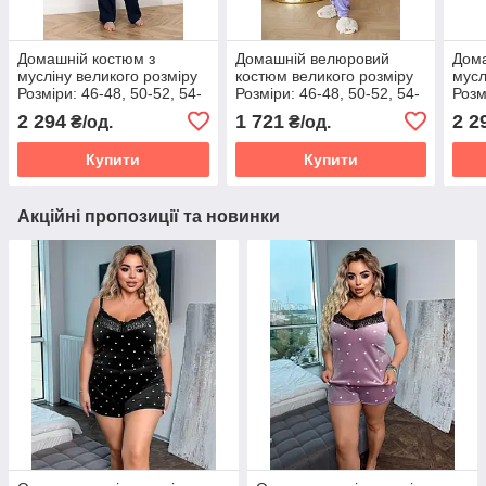
Домашній костюм з
Домашній велюровий
Дома
мусліну великого розміру
костюм великого розміру
мусл
Розміри: 46-48, 50-52, 54-
Розміри: 46-48, 50-52, 54-
Розм
56, 58-60, 62-64, 66-68
56, 58-60, 62-64, 66-68
56, 
2 294
1 721
2 2
₴/од.
₴/од.
Купити
Купити
Акційні пропозиції та новинки