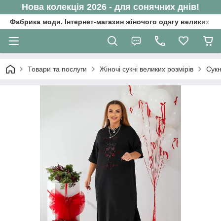
Нова колекція 2026 - для сонячних днів!
Фабрика моди. Інтернет-магазин жіночого одягу великих ро
Товари та послуги
Жіночі сукні великих розмірів
Сукн