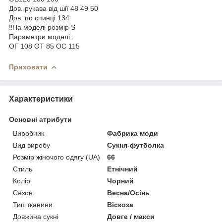
Дов. рукава від шії 48 49 50
Дов. по спинці 134
‼️На моделі розмір S
Параметри моделі :
ОГ 108 ОТ 85 ОС 115
Приховати
Характеристики
Основні атрибути
Виробник
Фабрика моди
Вид виробу
Сукня-футболка
Розмір жіночого одягу (UA)
66
Стиль
Етнічний
Колір
Чорний
Сезон
Весна/Осінь
Тип тканини
Віскоза
Довжина сукні
Довге / макси