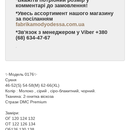
комментарі до замовлення!
*Увесь ассортимент нашого магазину
за посіланням
fabrikamodyodessa.com.ua
*Зв'язок з менеджером у Viber +380
(68) 634-47-67
.
✨Модель 0176✨
Сукня
46-52(S) 54-58(M) 62-66(XL)
Колір : Mолоко , сірий , сіро-блакитний, чорний.
Тканина: 2-хнитка віскоза
Стрази DMC Premium
Заміри:
ОГ 120 124 132
ОТ 122 126 134
ОБ126 130 138