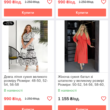
990
990
₴/од.
₴/од.
1 250 ₴/од.
1 250 ₴/од.
Купити
Купити
–21%
Довга літня сукня великого
Жіноча сукня батал зі
розміру Розміри: 48-50, 52-
штапелю у великому розмірі
54, 56-58
Розміри: 50-52, 54-56, 58-60,
62-64
В наявності
В наявності
990
1 155
₴/од.
₴/од.
1 250 ₴/од.
Купити
Купити