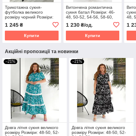
Трикотажна сукня-
Витончена романтична
Вито
футболка великого
сукня батал Розміри: 46-
сукн
розміру чорний Розміри:
48, 50-52, 54-56, 58-60,
48, 
50-52, 54-56, 58-60
62-64, 66-68
62-6
1 245
1 230
1 2
₴
₴/од.
Купити
Купити
Акційні пропозиції та новинки
–21%
–21%
Довга літня сукня великого
Довга літня сукня великого
розміру Розміри: 48-50, 52-
розміру Розміри: 48-50, 52-