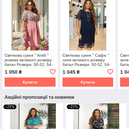
Святкова сукня " Алібі "
Святкова сукня " Сафіє "
Свят
рожева великого розміру
синя великого розміру
зеле
батал Розміри: 50-52, 54-
батал Розміри: 50-52, 54-
бата
56, 58-60
56, 58-60
56, 
1 050
1 045
1 0
₴
₴
Купити
Купити
Акційні пропозиції та новинки
–21%
–21%