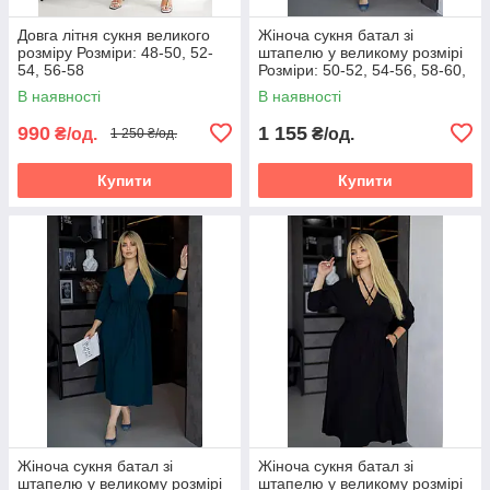
Довга літня сукня великого
Жіноча сукня батал зі
розміру Розміри: 48-50, 52-
штапелю у великому розмірі
54, 56-58
Розміри: 50-52, 54-56, 58-60,
62-64
В наявності
В наявності
990
1 155
₴/од.
₴/од.
1 250 ₴/од.
Купити
Купити
Жіноча сукня батал зі
Жіноча сукня батал зі
штапелю у великому розмірі
штапелю у великому розмірі