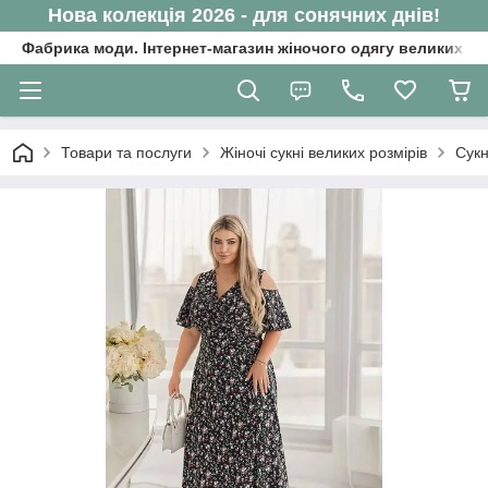
Нова колекція 2026 - для сонячних днів!
Фабрика моди. Інтернет-магазин жіночого одягу великих ро
Товари та послуги
Жіночі сукні великих розмірів
Сукн