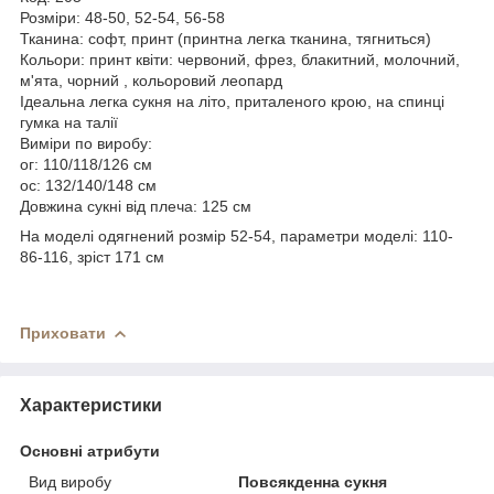
Розміри: 48-50, 52-54, 56-58
Тканина: софт, принт (принтна легка тканина, тягниться)
Кольори: принт квіти: червоний, фрез, блакитний, молочний,
м'ята, чорний , кольоровий леопард
Ідеальна легка сукня на літо, приталеного крою, на спинці
гумка на талії
Виміри по виробу:
ог: 110/118/126 см
ос: 132/140/148 см
Довжина сукні від плеча: 125 см
На моделі одягнений розмір 52-54, параметри моделі: 110-
86-116, зріст 171 см
Приховати
Характеристики
Основні атрибути
Вид виробу
Повсякденна сукня