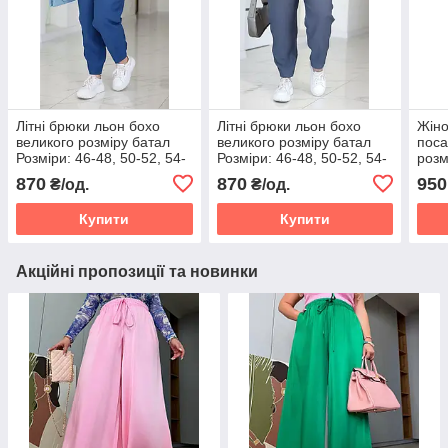
Літні брюки льон бохо
Літні брюки льон бохо
Жіно
великого розміру батал
великого розміру батал
поса
Розміри: 46-48, 50-52, 54-
Розміри: 46-48, 50-52, 54-
розм
56, 58-60, 62-64, 66-68,
56, 58-60, 62-64, 66-68,
52, 
870
870
950
₴/од.
₴/од.
70-72
70-72
66-6
Купити
Купити
Акційні пропозиції та новинки