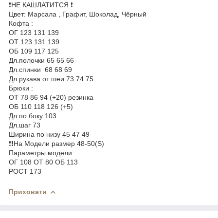
❗️НЕ КАШЛАТИТСЯ ❗️
Цвет: Марсала , Графит, Шоколад, Чёрный
Кофта :
ОГ 123 131 139
ОТ 123 131 139
ОБ 109 117 125
Дл.полочки 65 65 66
Дл.спинки 68 68 69
Дл.рукава от шеи 73 74 75
Брюки :
ОТ 78 86 94 (+20) резинка
ОБ 110 118 126 (+5)
Дл.по боку 103
Дл.шаг 73
Ширина по низу 45 47 49
❗️❗️На Модели размер 48-50(S)
Параметры модели:
ОГ 108 ОТ 80 ОБ 113
РОСТ 173
Приховати