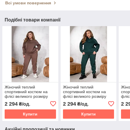
Всі умови повернення
Подібні товари компанії
Жіночий теплий
Жіночий теплий
Жіно
спортивний костюм на
спортивний костюм на
спор
флісі великого розміру
флісі великого розміру
фліс
Розміри: 46-48, 50-52, 54-
Розміри: 46-48, 50-52, 54-
Розм
2 294
2 294
2 2
₴/од.
₴/од.
56, 58-60, 62-64, 66-68
56, 58-60, 62-64, 66-68
56, 
Купити
Купити
Акційні пропозиції та новинки