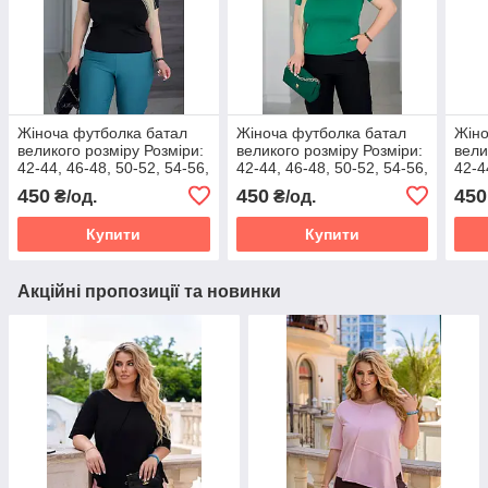
Жіноча футболка батал
Жіноча футболка батал
Жіно
великого розміру Розміри:
великого розміру Розміри:
вели
42-44, 46-48, 50-52, 54-56,
42-44, 46-48, 50-52, 54-56,
42-4
58-60, 62-64
58-60, 62-64
58-6
450
450
450
₴/од.
₴/од.
Купити
Купити
Акційні пропозиції та новинки