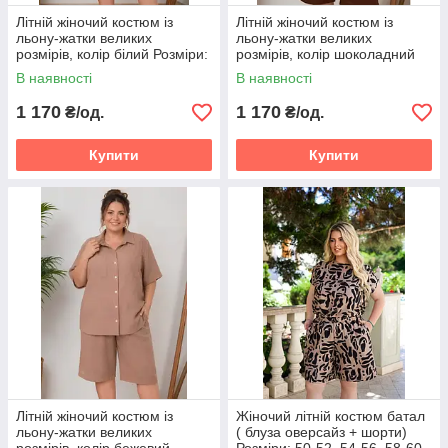
Літній жіночий костюм із
Літній жіночий костюм із
льону-жатки великих
льону-жатки великих
розмірів, колір білий Розміри:
розмірів, колір шоколадний
50.52.54.56.58.60.
Розміри: 50.52.54.56.58.60.
В наявності
В наявності
1 170
1 170
₴/од.
₴/од.
Купити
Купити
Літній жіночий костюм із
Жіночий літній костюм батал
льону-жатки великих
( блуза оверсайз + шорти)