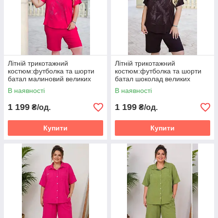
Літній трикотажний
Літній трикотажний
костюм:футболка та шорти
костюм:футболка та шорти
батал малиновий великих
батал шоколад великих
розмірів, Розміри: 52-54, 56-
розмірів, Розміри: 52-54, 56-
В наявності
В наявності
58, 60-62
58, 60-62
1 199
1 199
₴/од.
₴/од.
Купити
Купити