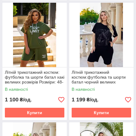
Літній трикотажний костюм:
Літній трикотажний
футболка та шорти батал хакі
костюм:футболка та шорти
великих розмірів Розміри: 48-
батал чорний великих
50, 52-54, 56-58
розмірів, Розміри: 52-54, 56-
В наявності
В наявності
58, 60-62
1 100
1 199
₴/од.
₴/од.
Купити
Купити