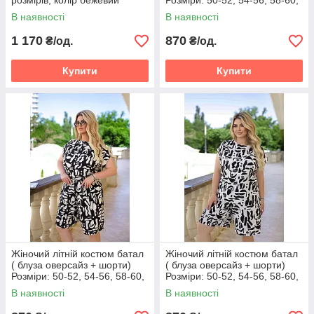
розмірів, колір бежевий
Розміри: 50-52, 54-56, 58-60,
Розміри: 50.52.54.56.58.60.
62-64
В наявності
В наявності
1 170
870
₴/од.
₴/од.
Купити
Купити
Жіночий літній костюм батал
Жіночий літній костюм батал
( блуза оверсайз + шорти)
( блуза оверсайз + шорти)
Розміри: 50-52, 54-56, 58-60,
Розміри: 50-52, 54-56, 58-60,
62-64
62-64
В наявності
В наявності