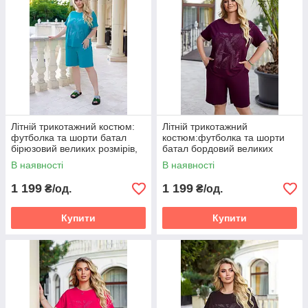
Літній трикотажний костюм:
Літній трикотажний
футболка та шорти батал
костюм:футболка та шорти
бірюзовий великих розмірів,
батал бордовий великих
Розміри: 52-54, 56-58, 60-62
розмірів, Розміри: 52-54, 56-
В наявності
В наявності
58, 60-62
1 199
1 199
₴/од.
₴/од.
Купити
Купити