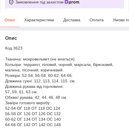
Замовлення під захистом
Опис
Характеристики
Доставка
Оплата
Умови п
Опис
Код 3623
Тканина: мокровельвет (не мнеться).
Кольори: терракот, ліловий, чорний, марсала, бірюзовий,
малина, пісочний, коричневий.
Розміри: 52-54, 56-58, 60-62, 64-66.
Довжина сукні: 112, 113, 114, 115 см.
Довжина рукава від горловини:
57, 59, 61, 63 см.
Обхват рукава: 42, 44, 46, 48 см.
Заміри готового виробу:
52-54 ОГ 118 ОТ 118 ОС 124
56-58 ОГ 126 ОТ 126 ОС 132
60-62 ОГ 134 ОТ 134 ОС 140
64-66 ОГ 142 ОТ 142 ОС 148