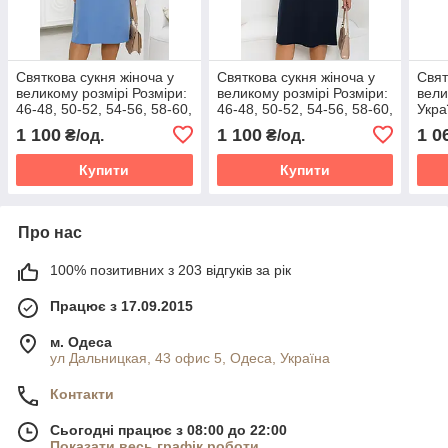
Святкова сукня жіноча у
Святкова сукня жіноча у
Свят
великому розмірі Розміри:
великому розмірі Розміри:
вели
46-48, 50-52, 54-56, 58-60,
46-48, 50-52, 54-56, 58-60,
Укра
62-64, 66-68
62-64, 66-68
54-5
1 100
1 100
1 0
₴/од.
₴/од.
Купити
Купити
Про нас
100% позитивних з 203 відгуків за рік
Працює з 17.09.2015
м. Одеса
ул Дальницкая, 43 офис 5, Одеса, Україна
Контакти
Сьогодні працює з 08:00 до 22:00
Показати весь графік роботи