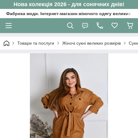
Нова колекція 2026 - для сонячних днів!
Фабрика моди. Інтернет-магазин жіночого одягу великих ро
Товари та послуги
Жіночі сукні великих розмірів
Сукн