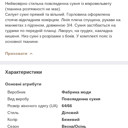
Неймовірно стильна повсякденна сукня із мікровельвету
(тканина розтяжності не має).
Силует сукні прямий та вільний. Горловина оформлена
стояче-відкладним комірцем. Лінія плеча спущена, рукави на
манжетах з підгином, довжиною 3/4. Сукня застібається на
гудзики по передній планці. Ліворуч, на грудях, накладна
кишеня. Низ сукні з розрізами з боків. У комплекті пояс із
основної тканини.
Приховати
Характеристики
Основні атрибути
Виробник
Фабрика моди
Вид виробу
Повсякденна сукня
Розмір жіночого одягу (UA)
64/66
Стиль
Діловий
Колір
Бежевий
Сезон
Весна/Осінь