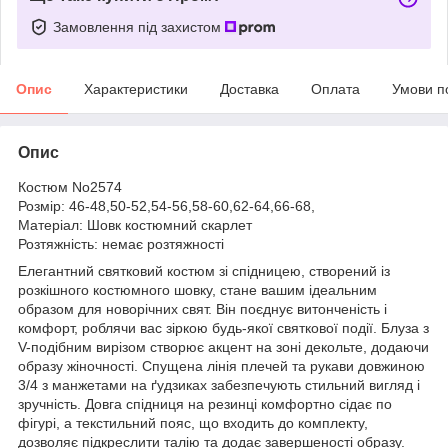
Замовлення під захистом
Опис
Характеристики
Доставка
Оплата
Умови п
Опис
Костюм No2574
Розмір: 46-48,50-52,54-56,58-60,62-64,66-68,
Матеріал: Шовк костюмний скарлет
Розтяжність: немає розтяжності
Елегантний святковий костюм зі спідницею, створений із
розкішного костюмного шовку, стане вашим ідеальним
образом для новорічних свят. Він поєднує витонченість і
комфорт, роблячи вас зіркою будь-якої святкової події. Блуза з
V-подібним вирізом створює акцент на зоні декольте, додаючи
образу жіночності. Спущена лінія плечей та рукави довжиною
3/4 з манжетами на ґудзиках забезпечують стильний вигляд і
зручність. Довга спідниця на резинці комфортно сідає по
фігурі, а текстильний пояс, що входить до комплекту,
дозволяє підкреслити талію та додає завершеності образу.