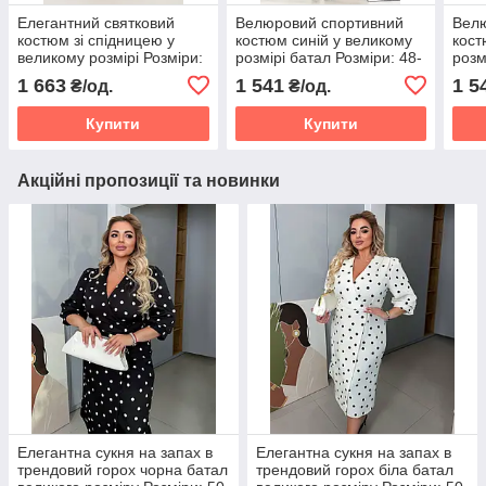
Елегантний святковий
Велюровий спортивний
Вел
костюм зі спідницею у
костюм синій у великому
кост
великому розмірі Розміри:
розмірі батал Розміри: 48-
розм
46-48, 50-52, 54-56, 58-60,
50, 52-54, 56-58, 60-62,
50, 
1 663
1 541
1 5
₴/од.
₴/од.
62-64, 66-68
64-66, 68-70
64-6
Купити
Купити
Акційні пропозиції та новинки
Елегантна сукня на запах в
Елегантна сукня на запах в
трендовий горох чорна батал
трендовий горох біла батал