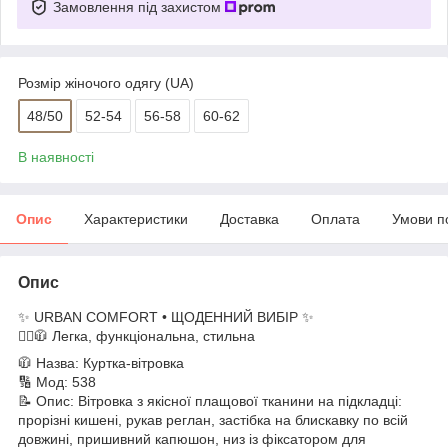
Замовлення під захистом
Розмір жіночого одягу (UA)
48/50
52-54
56-58
60-62
В наявності
Опис
Характеристики
Доставка
Оплата
Умови п
Опис
✨ URBAN COMFORT • ЩОДЕННИЙ ВИБІР ✨
🚶‍♀️🧥 Легка, функціональна, стильна
🧥 Назва: Куртка-вітровка
🔢 Мод: 538
📝 Опис: Вітровка з якісної плащової тканини на підкладці:
прорізні кишені, рукав реглан, застібка на блискавку по всій
довжині, пришивний капюшон, низ із фіксатором для