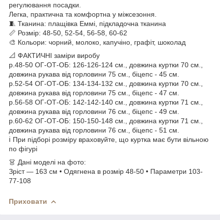
регулювання посадки.
Легка, практична та комфортна у міжсезоння.
🧵 Тканина: плащівка Еммі, підкладочна тканина
📏 Розмір: 48-50, 52-54, 56-58, 60-62
🎨 Кольори: чорний, молоко, капучіно, графіт, шоколад
📐 ФАКТИЧНІ заміри виробу
р.48-50 ОГ-ОТ-ОБ: 126-126-124 см., довжина куртки 70 см.,
довжина рукава від горловини 75 см., біцепс - 45 см.
р.52-54 ОГ-ОТ-ОБ: 134-134-132 см., довжина куртки 70 см.,
довжина рукава від горловини 75 см., біцепс - 47 см.
р.56-58 ОГ-ОТ-ОБ: 142-142-140 см., довжина куртки 71 см.,
довжина рукава від горловини 76 см., біцепс - 49 см.
р.60-62 ОГ-ОТ-ОБ: 150-150-148 см., довжина куртки 71 см.,
довжина рукава від горловини 76 см., біцепс - 51 см.
ℹ️ При підборі розміру враховуйте, що куртка має бути вільною
по фігурі
👗 Дані моделі на фото:
Зріст — 163 см • Одягнена в розмір 48-50 • Параметри 103-
77-108
Приховати