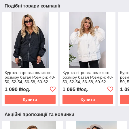
Подібні товари компанії
Куртка-вітровка великого
Куртка-вітровка великого
Курт
розміру батал Розміри: 48-
розміру батал Розміри: 48-
розм
50, 52-54, 56-58, 60-62
50, 52-54, 56-58, 60-62
50, 
1 090
1 095
1 0
₴/од.
₴/од.
Купити
Купити
Акційні пропозиції та новинки