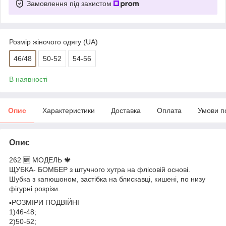
Замовлення під захистом
Розмір жіночого одягу (UA)
46/48
50-52
54-56
В наявності
Опис
Характеристики
Доставка
Оплата
Умови п
Опис
262 🆕 МОДЕЛЬ 🍁
ЩУБКА- БОМБЕР з штучного хутра на флісовій основі.
Шубка з капюшоном, застібка на блискавці, кишені, по низу
фігурні розрізи.
▪️РОЗМІРИ ПОДВІЙНІ
1)46-48;
2)50-52;