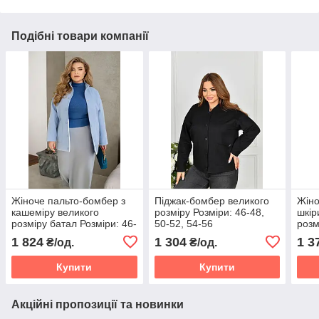
Подібні товари компанії
Жіноче пальто-бомбер з
Піджак-бомбер великого
Жіно
кашеміру великого
розміру Розміри: 46-48,
шкір
розміру батал Розміри: 46-
50-52, 54-56
розм
48, 50-52, 54-56, 58-60,
52-5
1 824
1 304
1 3
₴/од.
₴/од.
62-64, 66-68
Купити
Купити
Акційні пропозиції та новинки