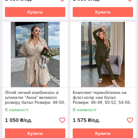
Купити
Купити
Літній легкий комбінезон зі
Комплект термобілизни на
штапелю "Анна" великого
флісі колір хакі батал
розміру батал Розміри: 48-50,
Розміри: 46-48, 50-52, 54-56,
52-54, 56-58
58-60, 62-64, 66-68
В наявності
В наявності
1 050
1 575
₴/од.
₴/од.
Купити
Купити