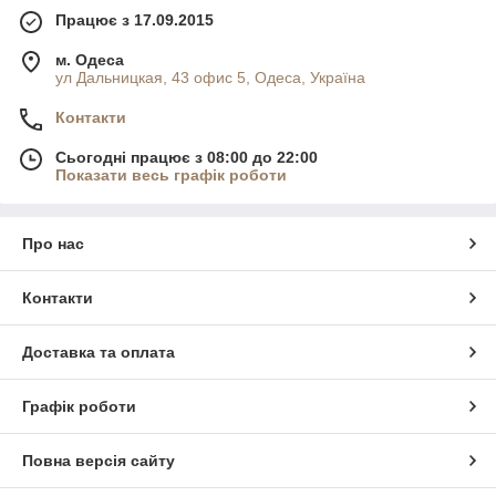
коротка;
Працює з 17.09.2015
подовжена;
м. Одеса
ул Дальницкая, 43 офис 5, Одеса, Україна
з капюшоном або без;
куртка-жилет;
Контакти
з поясом або без;
Сьогодні працює з 08:00 до 22:00
з принтом або однотонна;
Показати весь графік роботи
з простими рукавами або об'ємними;
на блискавці або кнопках, зав'язках.
Про нас
Контакти
Доставка та оплата
Графік роботи
Повна версія сайту