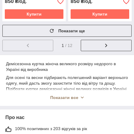
850
850
₴/од.
₴/од.
Купити
Купити
Показати ще
1
/ 12
Демісезонна куртка жіноча великого розміру недорого в
Україні від виробника
Для осені та весни підбирають полегшений варіант верхнього
одягу, який дасть змогу захистити тіло від вітру та дощу.
Підібрати куртки демісезонні жіночі великих розмірів в Україні
можна в інтернет-магазині «Мінова», де за доступними
Показати все
цінами представлений величезний вибір зручних і практичних
моделей на будь-який смак.
Яку купити жіночу демісезонну куртку
Про нас
великого розміру?
100% позитивних з 203 відгуків за рік
Виділяють такі різновиди такого верхнього одягу: